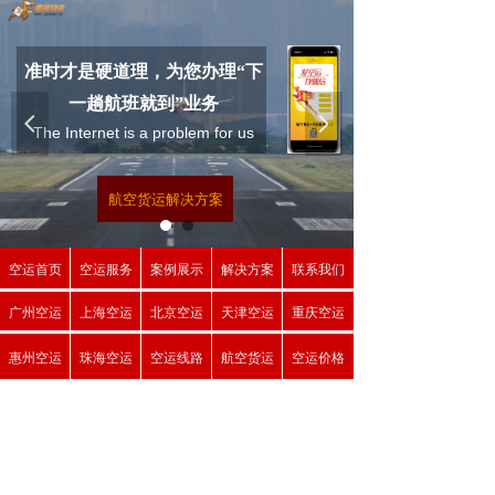
准时才是硬道理，为您办理“下
一趟航班就到”业务
넳
넲
The Internet is a problem for us
航空货运解决方案
空运首页
空运服务
案例展示
解决方案
联系我们
广州空运
上海空运
北京空运
天津空运
重庆空运
惠州空运
珠海空运
空运线路
航空货运
空运价格